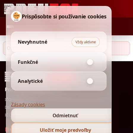
Prispôsobte si používanie cookies
Nevyhnutné
Vždy aktívne
Online rezervácie sú momentálne vypnuté.
Funkčné
Analytické
Pneuservis PNEUFOL s.r.o.
IČO: 45 648 174
Zásady cookies
DIČ: 2023078365
IČ DPH: SK2023078365
Odmietnuť
KONTAKT
Uložiť moje predvoľby